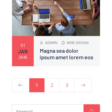
ADMIN
WEB DESIGN
01
Magna sea dolor
JAN
ipsum amet lorem eos
2045
1
2
3